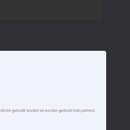
Overige
Nieuwbouwnieuws
Contact
Zakelijk
 website gebruikt worden en worden gedeeld met partners.
1 projecten de meest complete