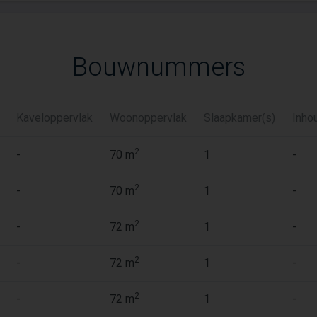
Bouwnummers
Kaveloppervlak
Woonoppervlak
Slaapkamer(s)
Inho
2
-
70 m
1
-
2
-
70 m
1
-
2
-
72 m
1
-
2
-
72 m
1
-
2
-
72 m
1
-