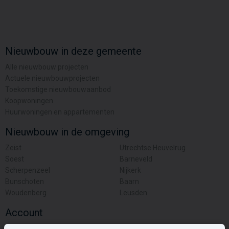
Nieuwbouw in deze gemeente
Alle nieuwbouw projecten
Actuele nieuwbouwprojecten
Toekomstige nieuwbouwaanbod
Koopwoningen
Huurwoningen en appartementen
Nieuwbouw in de omgeving
Zeist
Utrechtse Heuvelrug
Soest
Barneveld
Scherpenzeel
Nijkerk
Bunschoten
Baarn
Woudenberg
Leusden
Account
Inloggen