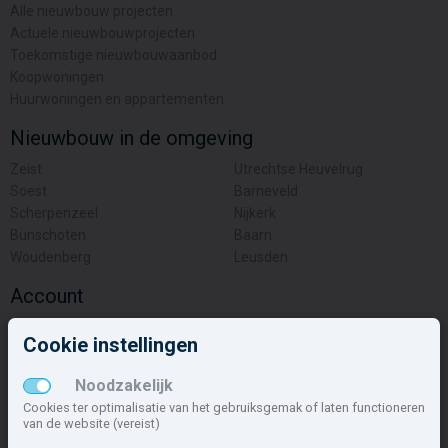
Alle nieuwbouw projecten
Actuele nieuwbouwprojecten
Toekomstige nieuwbouwaanbod
Koopwoningen
Huurwoningen en appartementen
Nieuwbouw in de omgeving
Zeist
Utrechtse Heuvelrug
Soest
Barneveld
Scherpenzeel
Nijkerk
Bunschoten
Baarn
Woudenberg
Leusden
Account
Inloggen
Cookie instellingen
Inschrijven
Wachtwoord vergeten
Noodzakelijk
Overige
Cookies ter optimalisatie van het gebruiksgemak of laten functioneren
van de website (vereist)
Nieuwbouwnieuws